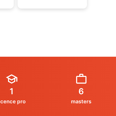
Mariamou
1
6
licence pro
masters